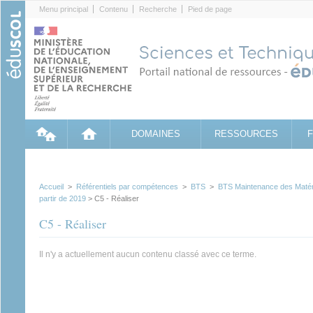
Cookies management panel
Menu principal
Contenu
Recherche
Pied de page
DOMAINES
RESSOURCES
Accueil
>
Référentiels par compétences
>
BTS
>
BTS Maintenance des Matéri
partir de 2019
> C5 - Réaliser
C5 - Réaliser
Il n'y a actuellement aucun contenu classé avec ce terme.