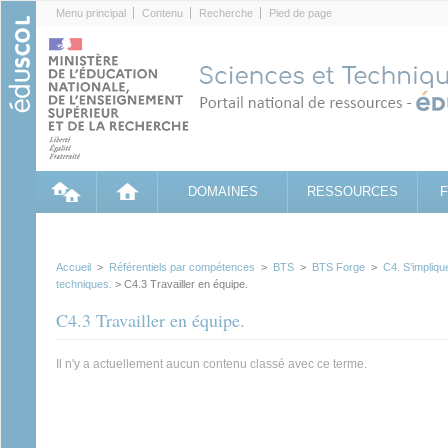
Cookies management panel
Menu principal
Contenu
Recherche
Pied de page
DOMAINES
RESSOURCES
Accueil
>
Référentiels par compétences
>
BTS
>
BTS Forge
>
C4. S’impliqu
techniques.
> C4.3 Travailler en équipe.
C4.3 Travailler en équipe.
Il n'y a actuellement aucun contenu classé avec ce terme.