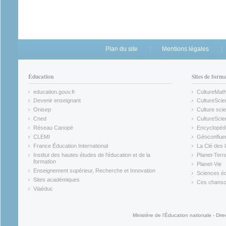
Plan du site
Mentions légales
Éducation
Sites de form
education.gouv.fr
CultureMat
(link is external)
(link is ex
Devenir enseignant
CultureScie
(link is external)
(link is ex
Onisep
Culture scie
(link is external)
Cned
CultureSci
(link is external)
(link is ex
Réseau Canopé
Encyclopédi
(link is external)
(link is ex
CLEMI
Géoconflue
(link is external)
(link is ex
France Éducation International
La Clé des 
(link is external)
(link is ex
Institut des hautes études de l'éducation et de la
Planet-Terr
(link is ex
formation
Planet-Vie
(link is external)
(link is ex
Enseignement supérieur, Recherche et Innovation
Sciences éc
(link is external)
(link is ex
Sites académiques
Ces chansons
(link is external)
(link is ex
Viaéduc
(link is external)
Ministère de l'Éducation nationale - Dire