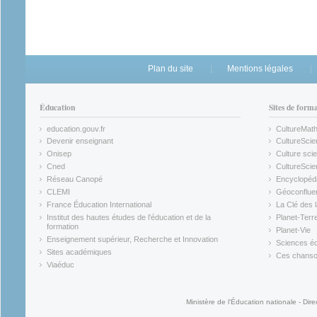
Plan du site
Mentions légales
Éducation
Sites de form
education.gouv.fr
CultureMat
(link is external)
(link is ex
Devenir enseignant
CultureScie
(link is external)
(link is ex
Onisep
Culture scie
(link is external)
Cned
CultureSci
(link is external)
(link is ex
Réseau Canopé
Encyclopédi
(link is external)
(link is ex
CLEMI
Géoconflue
(link is external)
(link is ex
France Éducation International
La Clé des 
(link is external)
(link is ex
Institut des hautes études de l'éducation et de la
Planet-Terr
(link is ex
formation
Planet-Vie
(link is external)
(link is ex
Enseignement supérieur, Recherche et Innovation
Sciences éc
(link is external)
(link is ex
Sites académiques
Ces chansons
(link is external)
(link is ex
Viaéduc
(link is external)
Ministère de l'Éducation nationale - Dire