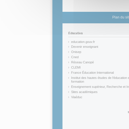
Plan du si
Éducation
education.gouv.fr
(link is external)
Devenir enseignant
(link is external)
Onisep
(link is external)
Cned
(link is external)
Réseau Canopé
(link is external)
CLEMI
(link is external)
France Éducation International
(link is external)
Institut des hautes études de l'éducation e
formation
(link is external)
Enseignement supérieur, Recherche et In
(link is external)
Sites académiques
(link is external)
Viaéduc
(link is external)