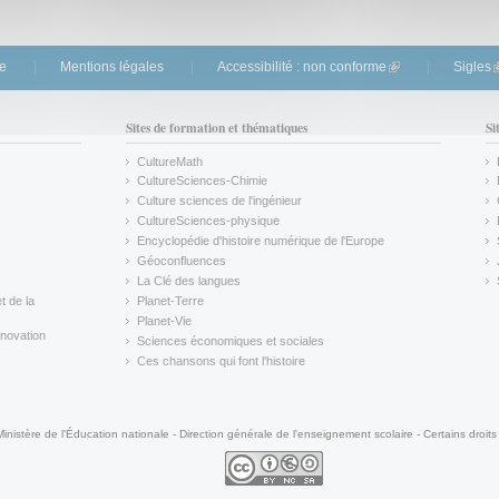
te
Mentions légales
Accessibilité : non conforme
(link is external)
Sigles
(
Sites de formation et thématiques
Si
CultureMath
(link is external)
CultureSciences-Chimie
(link is external)
Culture sciences de l'ingénieur
CultureSciences-physique
(link is external)
Encyclopédie d'histoire numérique de l'Europe
(link is external)
Géoconfluences
(link is external)
La Clé des langues
(link is external)
t de la
Planet-Terre
(link is external)
Planet-Vie
(link is external)
novation
Sciences économiques et sociales
(link is external)
Ces chansons qui font l'histoire
(link is external)
Ministère de l'Éducation nationale - Direction générale de l'enseignement scolaire - Certains droits