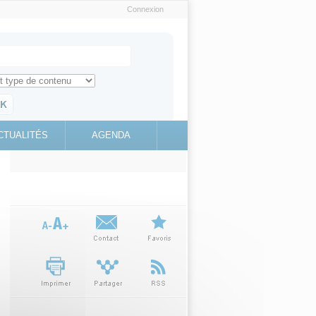
Connexion
e recherche
ch for
ez toute l'information sur le site
education.gouv.fr
CTUALITÉS
AGENDA
(link is
external)