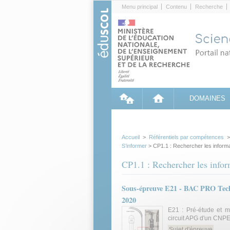
Cookies management panel
Menu principal
Contenu
Recherche
DOMAINES
Accueil
>
Référentiels par compétences
S’informer
> CP1.1 : Rechercher les informat
CP1.1 : Rechercher les inform
Sous-épreuve E21 - BAC PRO Techni
2020
E21 : Pré-étude et m
circuit APG d'un CN
Sujet d'épreuve