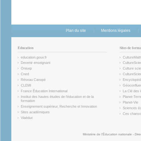
Plan du site
Mentions légales
Éducation
Sites de form
education.gouv.fr
CultureMat
(link is external)
(link is ex
Devenir enseignant
CultureScie
(link is external)
(link is ex
Onisep
Culture scie
(link is external)
Cned
CultureSci
(link is external)
(link is ex
Réseau Canopé
Encyclopédi
(link is external)
(link is ex
CLEMI
Géoconflue
(link is external)
(link is ex
France Éducation International
La Clé des 
(link is external)
(link is ex
Institut des hautes études de l'éducation et de la
Planet-Terr
(link is ex
formation
Planet-Vie
(link is external)
(link is ex
Enseignement supérieur, Recherche et Innovation
Sciences éc
(link is external)
(link is ex
Sites académiques
Ces chansons
(link is external)
(link is ex
Viaéduc
(link is external)
Ministère de l'Éducation nationale - Dire