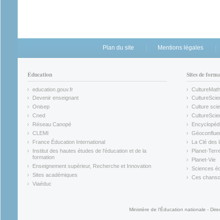
Plan du site
Mentions légales
Éducation
Sites de form
education.gouv.fr
CultureMat
(link is external)
(link is ex
Devenir enseignant
CultureScie
(link is external)
(link is ex
Onisep
Culture scie
(link is external)
Cned
CultureSci
(link is external)
(link is ex
Réseau Canopé
Encyclopédi
(link is external)
(link is ex
CLEMI
Géoconflue
(link is external)
(link is ex
France Éducation International
La Clé des 
(link is external)
(link is ex
Institut des hautes études de l'éducation et de la
Planet-Terr
(link is ex
formation
Planet-Vie
(link is external)
(link is ex
Enseignement supérieur, Recherche et Innovation
Sciences éc
(link is external)
(link is ex
Sites académiques
Ces chansons
(link is external)
(link is ex
Viaéduc
(link is external)
Ministère de l'Éducation nationale - Dire