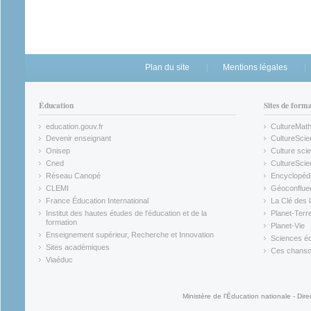
Plan du site
Mentions légales
Éducation
Sites de form
education.gouv.fr
CultureMat
(link is external)
(link is ex
Devenir enseignant
CultureScie
(link is external)
(link is ex
Onisep
Culture scie
(link is external)
Cned
CultureSci
(link is external)
(link is ex
Réseau Canopé
Encyclopédi
(link is external)
(link is ex
CLEMI
Géoconflue
(link is external)
(link is ex
France Éducation International
La Clé des 
(link is external)
(link is ex
Institut des hautes études de l'éducation et de la
Planet-Terr
(link is ex
formation
Planet-Vie
(link is external)
(link is ex
Enseignement supérieur, Recherche et Innovation
Sciences éc
(link is external)
(link is ex
Sites académiques
Ces chansons
(link is external)
(link is ex
Viaéduc
(link is external)
Ministère de l'Éducation nationale - Dire