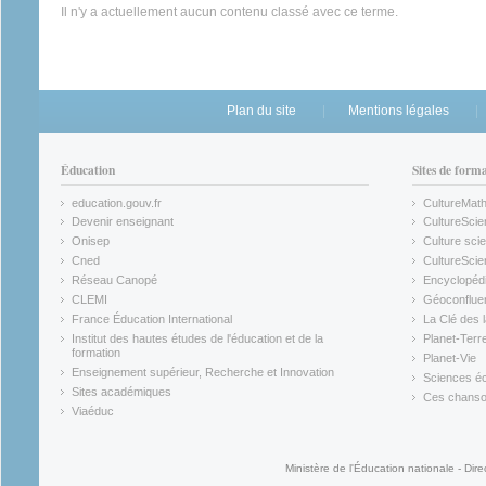
Il n'y a actuellement aucun contenu classé avec ce terme.
Plan du site
Mentions légales
Éducation
Sites de form
education.gouv.fr
CultureMat
(link is external)
(link is ex
Devenir enseignant
CultureScie
(link is external)
(link is ex
Onisep
Culture scie
(link is external)
Cned
CultureSci
(link is external)
(link is ex
Réseau Canopé
Encyclopédi
(link is external)
(link is ex
CLEMI
Géoconflue
(link is external)
(link is ex
France Éducation International
La Clé des 
(link is external)
(link is ex
Institut des hautes études de l'éducation et de la
Planet-Terr
(link is ex
formation
Planet-Vie
(link is external)
(link is ex
Enseignement supérieur, Recherche et Innovation
Sciences éc
(link is external)
(link is ex
Sites académiques
Ces chansons
(link is external)
(link is ex
Viaéduc
(link is external)
Ministère de l'Éducation nationale - Dire