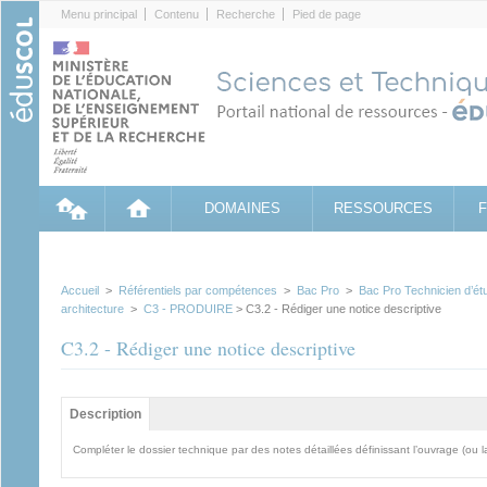
Cookies management panel
Menu principal
Contenu
Recherche
Pied de page
DOMAINES
RESSOURCES
Accueil
>
Référentiels par compétences
>
Bac Pro
>
Bac Pro Technicien d’étu
architecture
>
C3 - PRODUIRE
> C3.2 - Rédiger une notice descriptive
C3.2 - Rédiger une notice descriptive
Groupe principal
Description
(onglet
actif)
Compléter le dossier technique par des notes détaillées définissant l’ouvrage (ou 