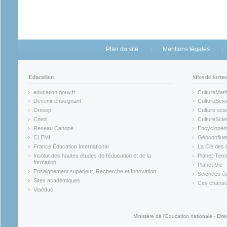
Plan du site
Mentions légales
Éducation
Sites de form
education.gouv.fr
CultureMat
(link is external)
(link is ex
Devenir enseignant
CultureScie
(link is external)
(link is ex
Onisep
Culture scie
(link is external)
Cned
CultureSci
(link is external)
(link is ex
Réseau Canopé
Encyclopédi
(link is external)
(link is ex
CLEMI
Géoconflue
(link is external)
(link is ex
France Éducation International
La Clé des 
(link is external)
(link is ex
Institut des hautes études de l'éducation et de la
Planet-Terr
(link is ex
formation
Planet-Vie
(link is external)
(link is ex
Enseignement supérieur, Recherche et Innovation
Sciences éc
(link is external)
(link is ex
Sites académiques
Ces chansons
(link is external)
(link is ex
Viaéduc
(link is external)
Ministère de l'Éducation nationale - Dire