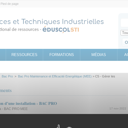
Pied de page
Votr
Sear
Retrouv
RESSOURCES
FORMATIONS
MÉDIAS
A
>
Bac Pro
>
Bac Pro Maintenance et Efficacité Energétique (MEE)
> C5 - Gérer les
ements
ion d’une installation - BAC PRO
1a - BAC PRO MEE
17 nov 2022