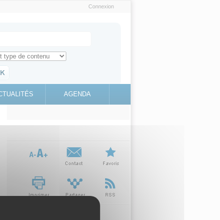
Connexion
e recherche
ch for
ez toute l'information sur le site
education.gouv.fr
CTUALITÉS
AGENDA
(link is
external)