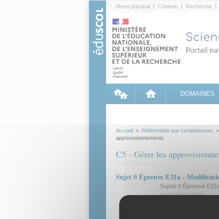
Cookies management panel
Menu principal
Contenu
Recherche
DOMAINES
Accueil
>
Référentiels par compétences
approvisionnements
C5 - Gérer les approvisionn
Sujet 0 Épreuve E31a - Modificat
Sujets 0 Épreuve E3
Sujet d'épreuve