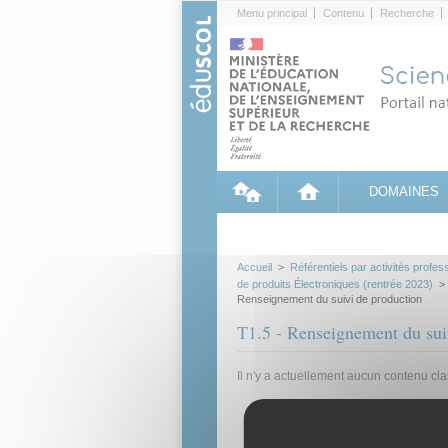
Cookies management panel
Menu principal
Contenu
Recherche
DOMAINES
Accueil
>
Référentiels par activités profes
de produits Électroniques (rentrée 2023)
Renseignement du suivi de production
T1.5 - Renseignement du sui
Il n'y a actuellement aucun contenu cl