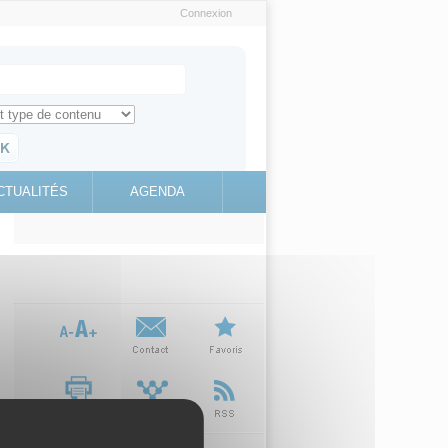
Connexion
e recherche
ch for
ez toute l'information sur le site
education.gouv.fr
CTUALITÉS
AGENDA
(link is
external)