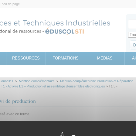
Pied de page
Votr
Sear
Retrouv
RESSOURCES
FORMATIONS
MÉDIAS
A
sionnelles
>
Mention complémentaire
>
Mention complémentaire Production et Réparation
>
T1 - Activité E1 – Production et assemblage d'ensembles électroniques
> T1.5 -
vi de production
assé avec ce terme.