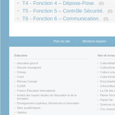
T4 - Fonction 4 – Dépose-Pose.
(0)
T5 - Fonction 5 – Contrôle Sécurité.
(0)
T6 - Fonction 6 – Communication.
(0)
Plan du site
Mentions légales
Éducation
Sites de form
education.gouv.fr
CultureMat
(link is external)
(link is ex
Devenir enseignant
CultureScie
(link is external)
(link is ex
Onisep
Culture scie
(link is external)
Cned
CultureSci
(link is external)
(link is ex
Réseau Canopé
Encyclopédi
(link is external)
(link is ex
CLEMI
Géoconflue
(link is external)
(link is ex
France Éducation International
La Clé des 
(link is external)
(link is ex
Institut des hautes études de l'éducation et de la
Planet-Terr
(link is ex
formation
Planet-Vie
(link is external)
(link is ex
Enseignement supérieur, Recherche et Innovation
Sciences éc
(link is external)
(link is ex
Sites académiques
Ces chansons
(link is external)
(link is ex
Viaéduc