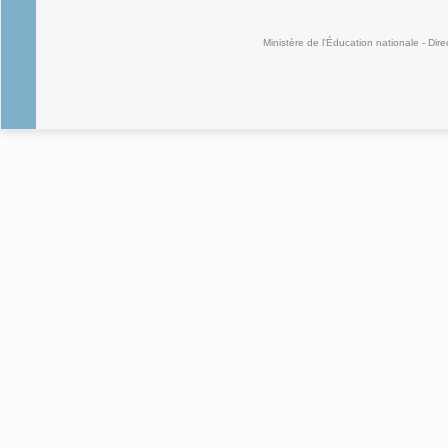
(link is external)
Ministère de l'Éducation nationale - Dire