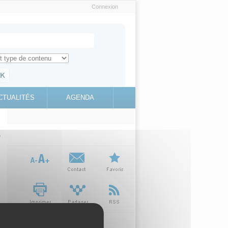
Connexion
e recherche
ch for
ez toute l'information sur le site
education.gouv.fr
CTUALITÉS
AGENDA
(link is
external)
e