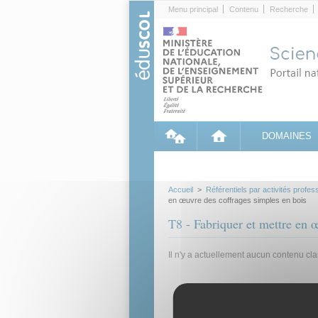
Cookies management panel
Menu principal
Contenu
Recherche
DOMAINES
Accueil
>
Référentiels par activités profes
en œuvre des coffrages simples en bois
T8 - Fabriquer et mettre en 
Il n'y a actuellement aucun contenu cl