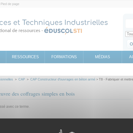
Pied de page
Votr
Sear
Retrouv
RESSOURCES
FORMATIONS
MÉDIAS
A
sionnelles
>
CAP
>
CAP Constructeur d'ouvrages en béton armé
> T8 - Fabriquer et mettr
œuvre des coffrages simples en bois
assé avec ce terme.