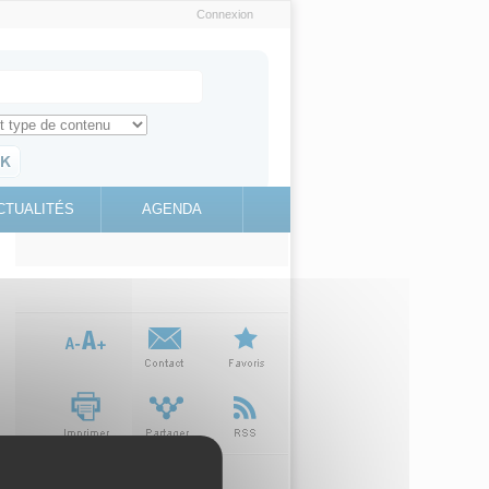
Connexion
e recherche
ch for
ez toute l'information sur le site
education.gouv.fr
CTUALITÉS
AGENDA
(link is
external)