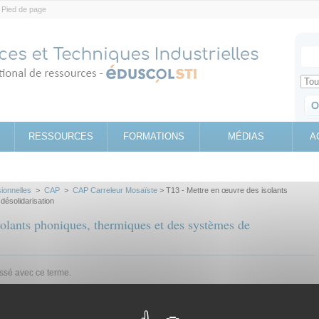
Pied de page
Votr
Sear
Retrouv
RESSOURCES
FORMATIONS
MÉDIAS
A
sionnelles
>
CAP
>
CAP Carreleur Mosaïste
> T13 - Mettre en œuvre des isolants
désolidarisation
olants phoniques, thermiques et des systèmes de
assé avec ce terme.