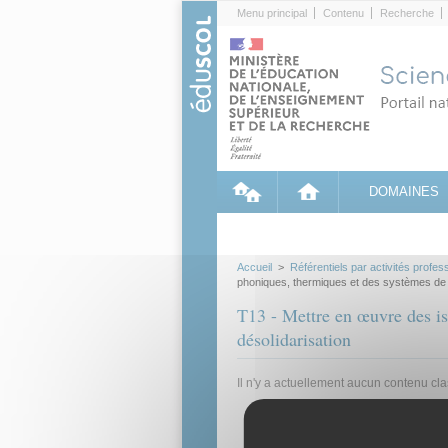
Cookies management panel
Menu principal
Contenu
Recherche
DOMAINES
Accueil
>
Référentiels par activités profes
phoniques, thermiques et des systèmes de 
T13 - Mettre en œuvre des is
désolidarisation
Il n'y a actuellement aucun contenu cl