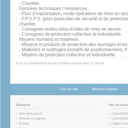
- Chantier.
Données techniques / ressources :
- Plan d’implantation, mode opératoire de mise en œu
- P.P.S.P.S. (plan particulier de sécurité et de protect
chantier.
- Consignes orales et/ou écrites de mise en œuvre.
- Consignes de protection collective et individuelle.
Moyens humains et matériels :
- Moyens et produits de protection des ouvrages et lo
- Matériels et outillages portatifs de positionnement, d
- Moyens de protection collective et individuelle.
Il n'y a actuellement aucun contenu classé avec ce terme.
Plan du site
Mentions légales
Éducation
Sites de form
education.gouv.fr
CultureMat
(link is external)
(link is ex
Devenir enseignant
CultureScie
(link is external)
(link is ex
Onisep
Culture scie
(link is external)