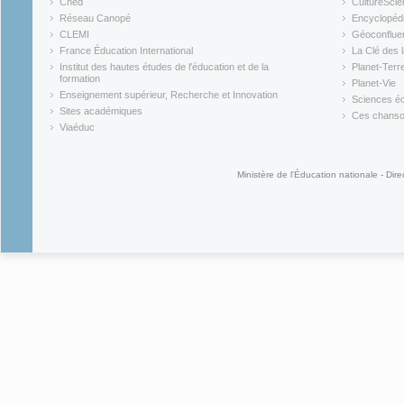
Cned
CultureSci
(link is external)
(link is ex
Réseau Canopé
Encyclopédi
(link is external)
(link is ex
CLEMI
Géoconflue
(link is external)
(link is ex
France Éducation International
La Clé des 
(link is external)
(link is ex
Institut des hautes études de l'éducation et de la
Planet-Terr
(link is ex
formation
Planet-Vie
(link is external)
(link is ex
Enseignement supérieur, Recherche et Innovation
Sciences éc
(link is external)
(link is ex
Sites académiques
Ces chansons
(link is external)
(link is ex
Viaéduc
(link is external)
Ministère de l'Éducation nationale - Dire