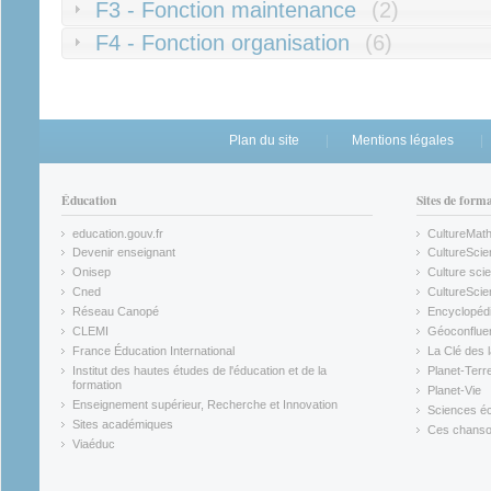
F3 - Fonction maintenance
(2)
F4 - Fonction organisation
(6)
Plan du site
Mentions légales
Éducation
Sites de form
education.gouv.fr
CultureMat
(link is external)
(link is ex
Devenir enseignant
CultureScie
(link is external)
(link is ex
Onisep
Culture scie
(link is external)
Cned
CultureSci
(link is external)
(link is ex
Réseau Canopé
Encyclopédi
(link is external)
(link is ex
CLEMI
Géoconflue
(link is external)
(link is ex
France Éducation International
La Clé des 
(link is external)
(link is ex
Institut des hautes études de l'éducation et de la
Planet-Terr
(link is ex
formation
Planet-Vie
(link is external)
(link is ex
Enseignement supérieur, Recherche et Innovation
Sciences éc
(link is external)
(link is ex
Sites académiques
Ces chansons
(link is external)
(link is ex
Viaéduc
(link is external)