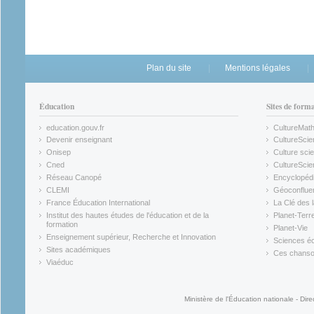
Plan du site
Mentions légales
Éducation
Sites de form
education.gouv.fr
CultureMat
(link is external)
(link is ex
Devenir enseignant
CultureScie
(link is external)
(link is ex
Onisep
Culture scie
(link is external)
Cned
CultureSci
(link is external)
(link is ex
Réseau Canopé
Encyclopédi
(link is external)
(link is ex
CLEMI
Géoconflue
(link is external)
(link is ex
France Éducation International
La Clé des 
(link is external)
(link is ex
Institut des hautes études de l'éducation et de la
Planet-Terr
(link is ex
formation
Planet-Vie
(link is external)
(link is ex
Enseignement supérieur, Recherche et Innovation
Sciences éc
(link is external)
(link is ex
Sites académiques
Ces chansons
(link is external)
(link is ex
Viaéduc
(link is external)
Ministère de l'Éducation nationale - Dire