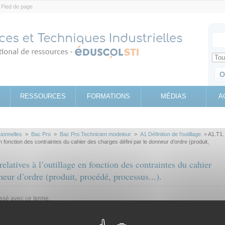
Pied de page
Votr
Sear
Retrouv
RESSOURCES
FORMATIONS
MÉDIAS
A
sionnelles
>
Bac Pro
>
Bac Pro Technicien modeleur
>
A1 Définition de l'outillage.
> A1.T1.
en fonction des contraintes du cahier des charges défini par le donneur d’ordre (produit,
latives à l’outillage en fonction des contraintes du cahier
neur d’ordre (produit, procédé, processus...).
assé avec ce terme.