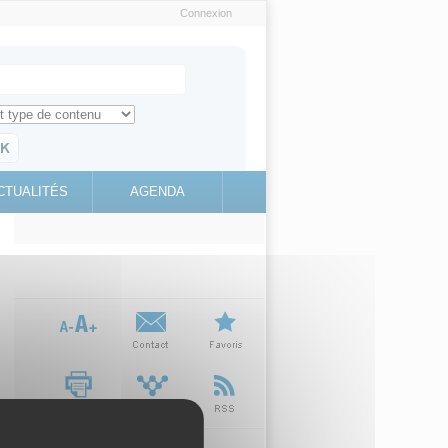
Connexion
e recherche
ch for
ez toute l'information sur le site
education.gouv.fr
CTUALITÉS
AGENDA
(link is
external)