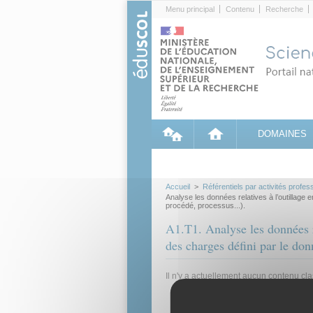
Cookies management panel
Menu principal
Contenu
Recherche
DOMAINES
Accueil
>
Référentiels par activités profes
Analyse les données relatives à l’outillage 
procédé, processus...).
A1.T1. Analyse les données re
des charges défini par le don
Il n'y a actuellement aucun contenu cl