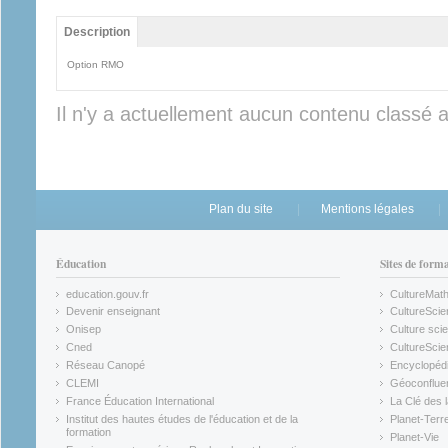
Groupe principal
Description
(onglet actif)
Option RMO
Il n'y a actuellement aucun contenu classé 
Plan du site
Mentions légales
Éducation
Sites de form
education.gouv.fr
CultureMat
(link is external)
(link is ex
Devenir enseignant
CultureScie
(link is external)
(link is ex
Onisep
Culture scie
(link is external)
Cned
CultureSci
(link is external)
(link is ex
Réseau Canopé
Encyclopédi
(link is external)
(link is ex
CLEMI
Géoconflue
(link is external)
(link is ex
France Éducation International
La Clé des 
(link is external)
(link is ex
Institut des hautes études de l'éducation et de la
Planet-Terr
(link is ex
formation
Planet-Vie
(link is external)