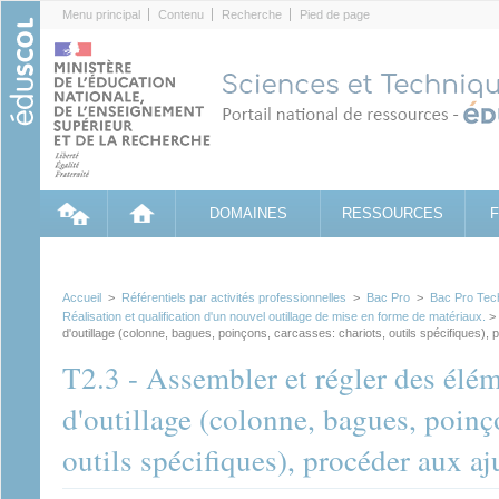
Cookies management panel
Menu principal
Contenu
Recherche
Pied de page
DOMAINES
RESSOURCES
Accueil
>
Référentiels par activités professionnelles
>
Bac Pro
>
Bac Pro Tech
Réalisation et qualification d'un nouvel outillage de mise en forme de matériaux.
> 
d'outillage (colonne, bagues, poinçons, carcasses: chariots, outils spécifiques)
T2.3 - Assembler et régler des élé
d'outillage (colonne, bagues, poinço
outils spécifiques), procéder aux a