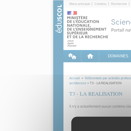
Cookies management panel
Menu principal
Contenu
Recherche
DOMAINES
Accueil
>
Référentiels par activités profes
architecture
> T3 - LA REALISATION
T3 - LA REALISATION
Il n'y a actuellement aucun contenu cl