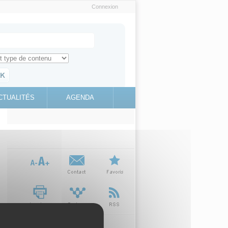
Connexion
e recherche
ch for
ez toute l'information sur le site
education.gouv.fr
CTUALITÉS
AGENDA
(link is
external)