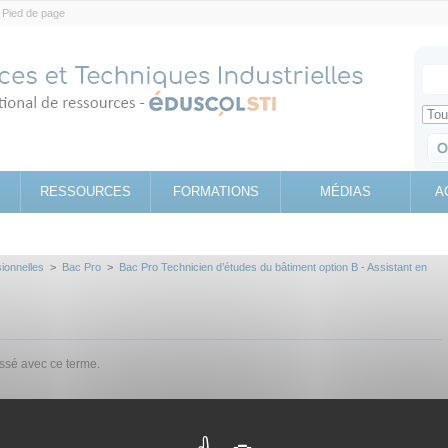
Pied de page
Votr
Sear
Retrouv
RESSOURCES
FORMATIONS
MÉDIAS
A
sionnelles
>
Bac Pro
>
Bac Pro Technicien d’études du bâtiment option B - Assistant en
assé avec ce terme.