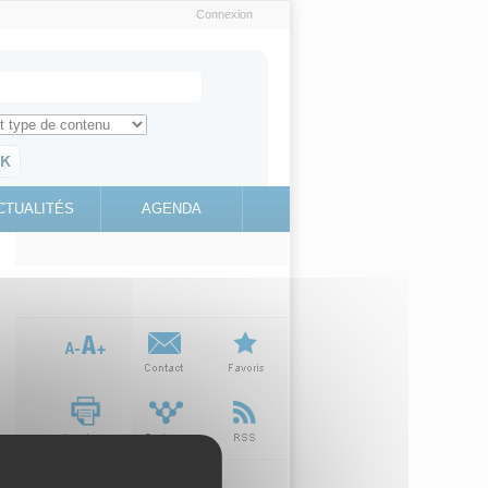
Connexion
e recherche
ch for
ez toute l'information sur le site
education.gouv.fr
CTUALITÉS
AGENDA
(link is
external)