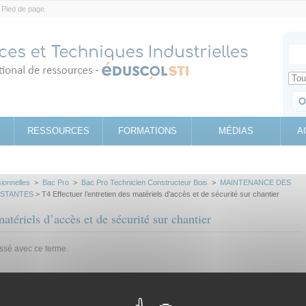
Pied de page
Votr
Sear
Retrouv
RESSOURCES
FORMATIONS
MÉDIAS
A
sionnelles
>
Bac Pro
>
Bac Pro Technicien Constructeur Bois
>
MAINTENANCE DES
ISTANTES
> T4 Effectuer l’entretien des matériels d’accès et de sécurité sur chantier
atériels d’accès et de sécurité sur chantier
assé avec ce terme.