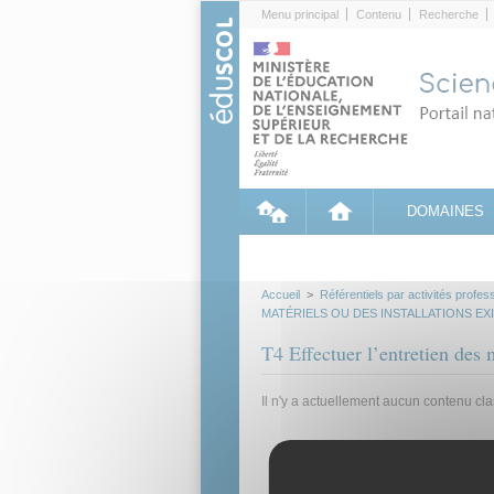
Cookies management panel
Menu principal
Contenu
Recherche
DOMAINES
Accueil
>
Référentiels par activités profes
MATÉRIELS OU DES INSTALLATIONS EX
T4 Effectuer l’entretien des m
Il n'y a actuellement aucun contenu cl