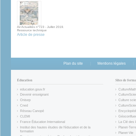
Air Actualités n°723 - Juillet 2019.
Ressource technique
Article de presse
Plan du site
Mentions légales
Éducation
Sites de form
education.gouv.fr
CultureMat
(link is external)
(link is ex
Devenir enseignant
CultureScie
(link is external)
(link is ex
Onisep
Culture scie
(link is external)
Cned
CultureSci
(link is external)
(link is ex
Réseau Canopé
Encyclopédi
(link is external)
(link is ex
CLEMI
Géoconflue
(link is external)
(link is ex
France Éducation International
La Clé des 
(link is external)
(link is ex
Institut des hautes études de l'éducation et de la
Planet-Terr
(link is ex
formation
Planet-Vie
(link is external)