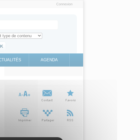
Connexion
e recherche
ch for
ez toute l'information sur le site
education.gouv.fr
CTUALITÉS
AGENDA
(link is
external)