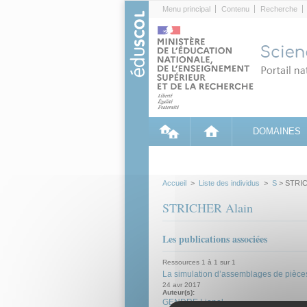
Cookies management panel
Menu principal
Contenu
Recherche
DOMAINES
Accueil
>
Liste des individus
>
S
> STRIC
STRICHER Alain
Les publications associées
Ressources 1 à 1 sur 1
La simulation d’assemblages de pièces
24 avr 2017
Auteur(s):
GENDRE Lionel