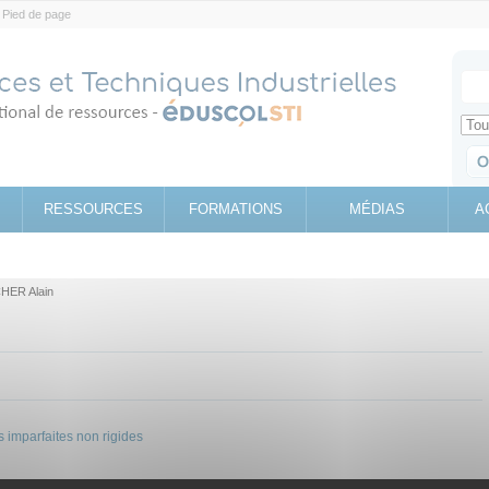
Pied de page
Votr
Sear
Retrouv
RESSOURCES
FORMATIONS
MÉDIAS
A
HER Alain
 imparfaites non rigides