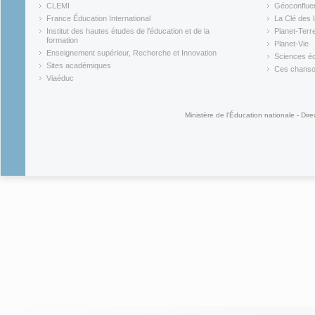
(link is external)
(link is ex
CLEMI
Géoconflue
(link is external)
(link is ex
France Éducation International
La Clé des 
(link is external)
(link is ex
Institut des hautes études de l'éducation et de la
Planet-Terr
(link is ex
formation
Planet-Vie
(link is external)
(link is ex
Enseignement supérieur, Recherche et Innovation
Sciences éc
(link is external)
(link is ex
Sites académiques
Ces chansons
(link is external)
(link is ex
Viaéduc
(link is external)
Ministère de l'Éducation nationale - Dire