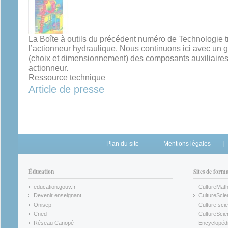
La Boîte à outils du précédent numéro de Technologie tra
l’actionneur hydraulique. Nous continuons ici avec un 
(choix et dimensionnement) des composants auxiliaires 
actionneur.
Ressource technique
Article de presse
Plan du site
Mentions légales
Éducation
Sites de form
education.gouv.fr
CultureMat
(link is external)
(link is ex
Devenir enseignant
CultureScie
(link is external)
(link is ex
Onisep
Culture scie
(link is external)
Cned
CultureSci
(link is external)
(link is ex
Réseau Canopé
Encyclopédi