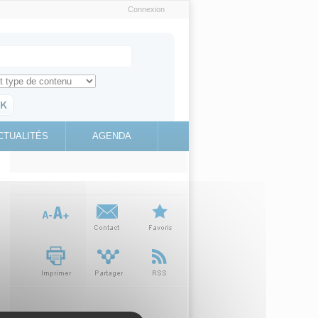
Connexion
e recherche
ch for
ez toute l'information sur le site
education.gouv.fr
CTUALITÉS
AGENDA
(link is
external)