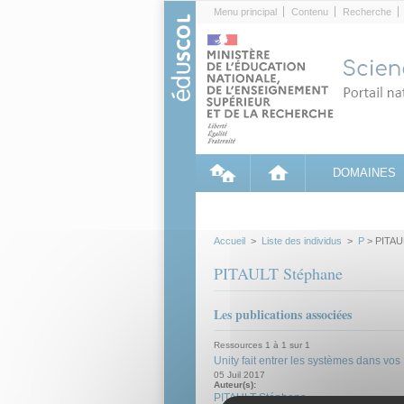
Cookies management panel
Menu principal
Contenu
Recherche
DOMAINES
Accueil
>
Liste des individus
>
P
> PITAU
PITAULT Stéphane
Les publications associées
Ressources 1 à 1 sur 1
Unity fait entrer les systèmes dans vo
05 Juil 2017
Auteur(s):
PITAULT Stéphane