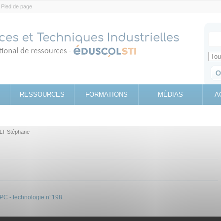
Pied de page
Votr
Sear
Retrouv
RESSOURCES
FORMATIONS
MÉDIAS
A
LT Stéphane
s PC - technologie n°198