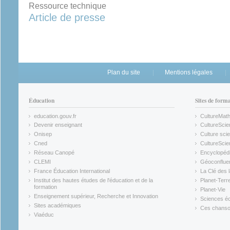
Ressource technique
Article de presse
Plan du site
Mentions légales
Éducation
Sites de form
education.gouv.fr
CultureMat
(link is external)
(link is ex
Devenir enseignant
CultureScie
(link is external)
(link is ex
Onisep
Culture scie
(link is external)
Cned
CultureSci
(link is external)
(link is ex
Réseau Canopé
Encyclopédi
(link is external)
(link is ex
CLEMI
Géoconflue
(link is external)
(link is ex
France Éducation International
La Clé des 
(link is external)
(link is ex
Institut des hautes études de l'éducation et de la
Planet-Terr
(link is ex
formation
Planet-Vie
(link is external)
(link is ex
Enseignement supérieur, Recherche et Innovation
Sciences éc
(link is external)
(link is ex
Sites académiques
Ces chansons
(link is external)
(link is ex
Viaéduc
(link is external)