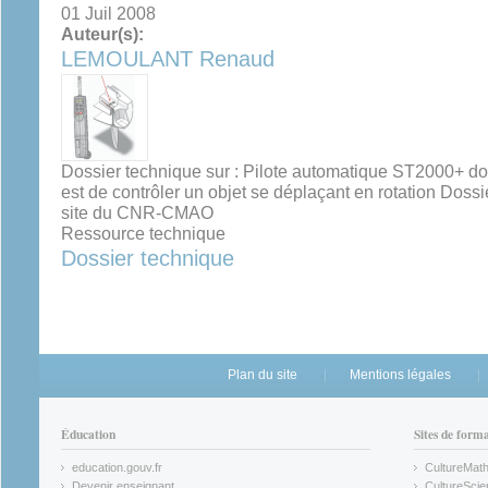
01 Juil 2008
Auteur(s):
LEMOULANT Renaud
Dossier technique sur : Pilote automatique ST2000+ dont
est de contrôler un objet se déplaçant en rotation Doss
site du CNR-CMAO
Ressource technique
Dossier technique
Plan du site
Mentions légales
Éducation
Sites de form
education.gouv.fr
CultureMat
(link is external)
(link is ex
Devenir enseignant
CultureScie