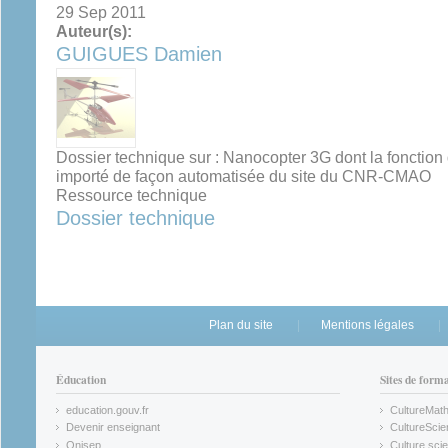
29 Sep 2011
Auteur(s):
GUIGUES Damien
Dossier technique sur : Nanocopter 3G dont la fonction 
importé de façon automatisée du site du CNR-CMAO
Ressource technique
Dossier technique
Plan du site
Mentions légales
Éducation
Sites de form
education.gouv.fr
CultureMat
(link is external)
(link is ex
Devenir enseignant
CultureScie
(link is external)
(link is ex
Onisep
Culture scie