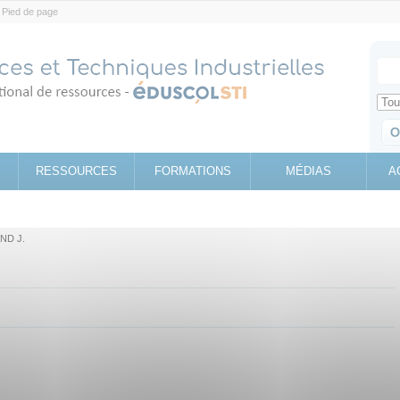
Pied de page
Votr
Sear
Retrouv
RESSOURCES
FORMATIONS
MÉDIAS
A
ND J.