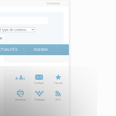
Connexion
e recherche
ch for
ez toute l'information sur le site
education.gouv.fr
CTUALITÉS
AGENDA
(link is
external)