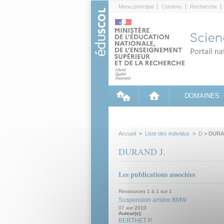
Cookies management panel
Menu principal
Contenu
Recherche
DOMAINES
Accueil
>
Liste des individus
>
D
> DURA
DURAND J.
Les publications associées
Ressources 1 à 1 sur 1
Suspension arrière BMW
07 avr 2010
Auteur(s):
BERTHET P.