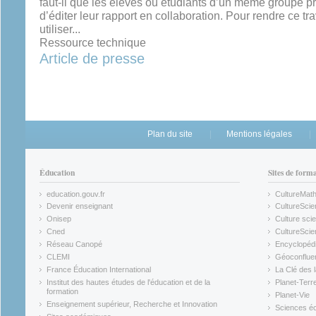
faut-il que les élèves ou étudiants d’un même groupe pr
d’éditer leur rapport en collaboration. Pour rendre ce tr
utiliser...
Ressource technique
Article de presse
Plan du site
Mentions légales
Éducation
Sites de form
education.gouv.fr
CultureMat
(link is external)
(link is ex
Devenir enseignant
CultureScie
(link is external)
(link is ex
Onisep
Culture scie
(link is external)
Cned
CultureSci
(link is external)
(link is ex
Réseau Canopé
Encyclopédi
(link is external)
(link is ex
CLEMI
Géoconflue
(link is external)
(link is ex
France Éducation International
La Clé des 
(link is external)
(link is ex
Institut des hautes études de l'éducation et de la
Planet-Terr
(link is ex
formation
Planet-Vie
(link is external)
(link is ex
Enseignement supérieur, Recherche et Innovation
Sciences éc
(link is external)