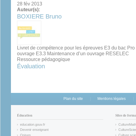
28 fév 2013
Auteur(s):
BOXIERE Bruno
Livret de compétence pour les épreuves E3 du bac Pro
ouvrage E3.3 Maintenance d’un ouvrage RESELEC
Ressource pédagogique
Évaluation
Plan du site
Mentions légales
Éducation
Sites de form
education.gouv.fr
CultureMat
(link is external)
(link is ex
Devenir enseignant
CultureScie
(link is external)
(link is ex
Onisep
Culture scie