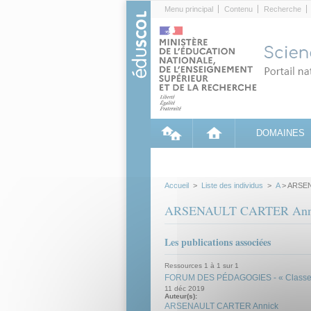
Cookies management panel
Menu principal
Contenu
Recherche
DOMAINES
Accueil
>
Liste des individus
>
A
> ARSEN
ARSENAULT CARTER Ann
Les publications associées
Ressources 1 à 1 sur 1
FORUM DES PÉDAGOGIES - « Classe inve
11 déc 2019
Auteur(s):
ARSENAULT CARTER Annick