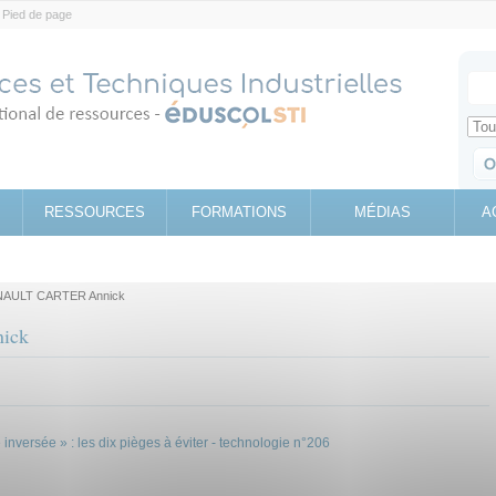
Pied de page
Votr
Sear
Retrouv
RESSOURCES
FORMATIONS
MÉDIAS
A
AULT CARTER Annick
ick
rsée » : les dix pièges à éviter - technologie n°206