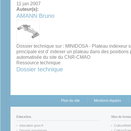
11 jan 2007
Auteur(s):
AMANN Bruno
Dossier technique sur : MINIDOSA - Plateau indexeur sé
principale est d' indexer un plateau dans des positions
automatisée du site du CNR-CMAO
Ressource technique
Dossier technique
Plan du site
Mentions légales
Éducation
Sites de form
education.gouv.fr
CultureMat
(link is external)
(link is ex
Devenir enseignant
CultureScie