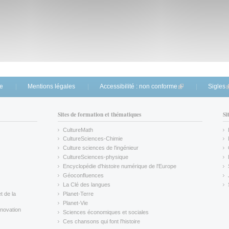
te
Mentions légales
Accessibilité : non conforme
(link is external)
Sigles
(
Sites de formation et thématiques
Si
CultureMath
(link is external)
CultureSciences-Chimie
(link is external)
Culture sciences de l'ingénieur
CultureSciences-physique
(link is external)
Encyclopédie d'histoire numérique de l'Europe
(link is external)
Géoconfluences
(link is external)
La Clé des langues
(link is external)
t de la
Planet-Terre
(link is external)
Planet-Vie
(link is external)
novation
Sciences économiques et sociales
(link is external)
Ces chansons qui font l'histoire
(link is external)