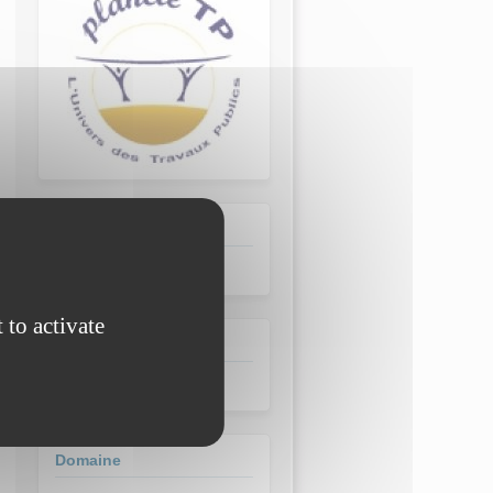
Lien(s)
Planète TP
(link is external)
 to activate
Type de média
Sites de référence
Domaine