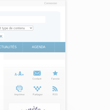
Connexion
e recherche
ch for
ez toute l'information sur le site
education.gouv.fr
CTUALITÉS
AGENDA
(link is
external)