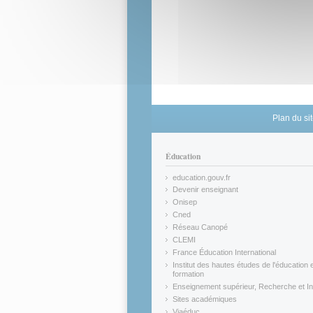
Plan du si
Éducation
education.gouv.fr
(link is external)
Devenir enseignant
(link is external)
Onisep
(link is external)
Cned
(link is external)
Réseau Canopé
(link is external)
CLEMI
(link is external)
France Éducation International
(link is external)
Institut des hautes études de l'éducation e
formation
(link is external)
Enseignement supérieur, Recherche et In
(link is external)
Sites académiques
(link is external)
Viaéduc