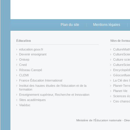
Plan du site
Mentions légales
Éducation
Sites de form
education.gouv.fr
CultureMat
(link is external)
(link is ex
Devenir enseignant
CultureScie
(link is external)
(link is ex
Onisep
Culture scie
(link is external)
Cned
CultureSci
(link is external)
(link is ex
Réseau Canopé
Encyclopédi
(link is external)
(link is ex
CLEMI
Géoconflue
(link is external)
(link is ex
France Éducation International
La Clé des 
(link is external)
(link is ex
Institut des hautes études de l'éducation et de la
Planet-Terr
(link is ex
formation
Planet-Vie
(link is external)
(link is ex
Enseignement supérieur, Recherche et Innovation
Sciences éc
(link is external)
(link is ex
Sites académiques
Ces chansons
(link is external)
(link is ex
Viaéduc
(link is external)
Ministère de l'Éducation nationale - Dire