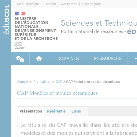
Cookies management panel
Menu principal
Contenu
Recherche
Pied de page
DOMAINES
RESSOURCES
Accueil
>
Formations
>
CAP
> CAP Modèles et moules céramiques
CAP Modèles et moules céramiques
Groupe principal
Présentation
(onglet
Référentiel
Liens
actif)
Le titulaire du CAP travaille dans les ateliers
modèles et des moules qui serviront à la fabricati