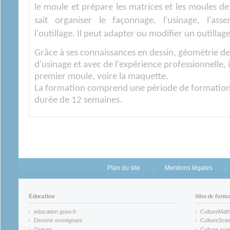
le moule et prépare les matrices et les moules de tr
sait organiser le façonnage, l'usinage, l'as
l'outillage. Il peut adapter ou modifier un outillag
Grâce à ses connaissances en dessin, géométrie de
d'usinage et avec de l'expérience professionnelle, i
premier moule, voire la maquette.
La formation comprend une période de formation 
durée de 12 semaines.
Plan du site
Mentions légales
Éducation
Sites de form
education.gouv.fr
CultureMat
(link is external)
(link is ex
Devenir enseignant
CultureScie
(link is external)
(link is ex
Onisep
Culture scie