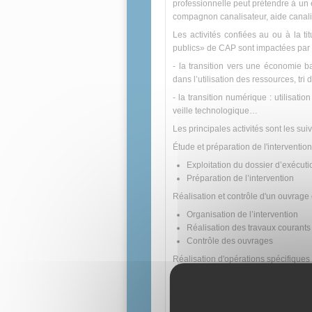
professionnelle peut prétendre à un 
compagnon canalisateur, aide canalis
Les activités confiées au ou à la ti
publics» de CAP sont impactées par 
- la transition vers une économie ba
dans l’utilisation des ressources, tr
- la transition numérique : utilisati
veille technologique…
Les principales activités sont les sui
Étude et préparation de l'intervention
Exploitation du dossier d’exécuti
Préparation de l’intervention
Réalisation et contrôle d'un ouvrage
Organisation de l’intervention
Réalisation des travaux courants
Contrôle des ouvrages
Réalisation d'opérations spécifiques
Réalisation d’ouvrages connexe
Maintenance d’un réseau existan
Communication avec les interve