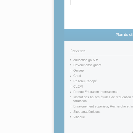
Plan du si
Éducation
education.gouv.fr
(link is external)
Devenir enseignant
(link is external)
Onisep
(link is external)
Cned
(link is external)
Réseau Canopé
(link is external)
CLEMI
(link is external)
France Éducation International
(link is external)
Institut des hautes études de l'éducation e
formation
(link is external)
Enseignement supérieur, Recherche et In
(link is external)
Sites académiques
(link is external)
Viaéduc
(link is external)