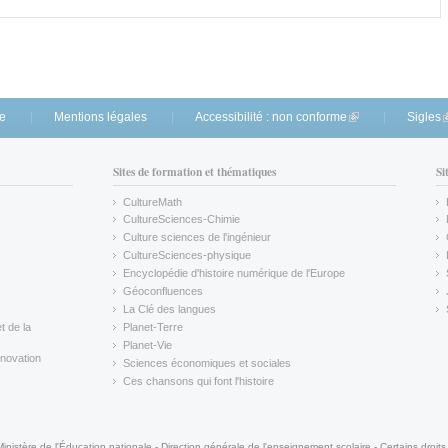
exter
te
Mentions légales
Accessibilité : non conforme
(link is external)
Sigles
(
Sites de formation et thématiques
Si
CultureMath
(link is external)
CultureSciences-Chimie
(link is external)
Culture sciences de l'ingénieur
CultureSciences-physique
(link is external)
Encyclopédie d'histoire numérique de l'Europe
(link is external)
Géoconfluences
(link is external)
La Clé des langues
(link is external)
t de la
Planet-Terre
(link is external)
Planet-Vie
(link is external)
novation
Sciences économiques et sociales
(link is external)
Ces chansons qui font l'histoire
(link is external)
Ministère de l'Éducation nationale - Direction générale de l'enseignement scolaire - Certains droits