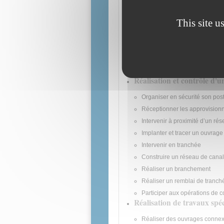
Compétences attestées dans le do
This site u
Étude et préparation d'une
Exploiter un dossier d’exécuti
Choisir le petit matériel et l’out
Compléter des documents
Réalisation et contrôle d'
Organiser en sécurité son poste
Réceptionner les approvisio
Intervenir à proximité d’un ré
Implanter et tracer un ouvrage
Intervenir en tranchée
Construire un réseau de canal
Réaliser un branchement
Réaliser un remblai de tranché
Participer aux opérations de c
Réalisation de travaux spéc
Réaliser des ouvrages conne