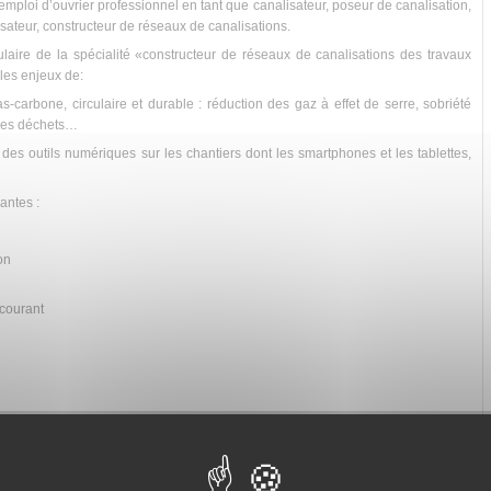
emploi d’ouvrier professionnel en tant que canalisateur, poseur de canalisation,
ateur, constructeur de réseaux de canalisations.
tulaire de la spécialité «constructeur de réseaux de canalisations des travaux
les enjeux de:
s-carbone, circulaire et durable : réduction des gaz à effet de serre, sobriété
i des déchets…
on des outils numériques sur les chantiers dont les smartphones et les tablettes,
vantes :
on
 courant
s aux réseaux
t
nants