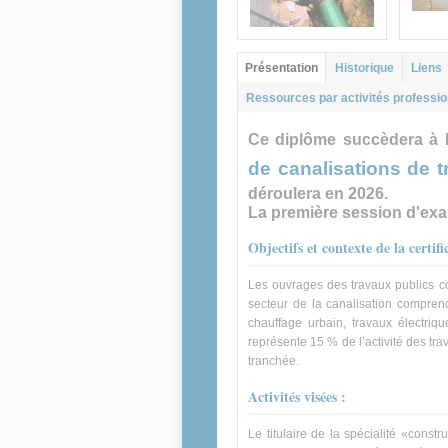
Groupe principal
Présentation
Historique
Liens
(onglet actif)
Ressources par activités professio
Ce diplôme succèdera à l
de canalisations de t
déroulera en 2026.
La première session d'exa
Objectifs et contexte de la certifi
Les ouvrages des travaux publics co
secteur de la canalisation compren
chauffage urbain, travaux électriqu
représente 15 % de l’activité des tr
tranchée.
Activités visées :
Le titulaire de la spécialité «const