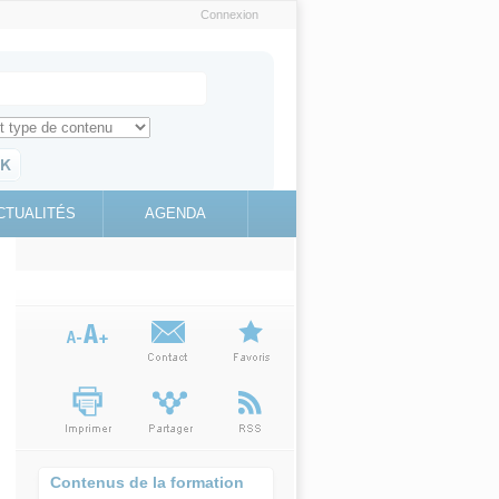
Connexion
e recherche
ch for
ez toute l'information sur le site
education.gouv.fr
CTUALITÉS
AGENDA
(link is
external)
Contenus de la formation