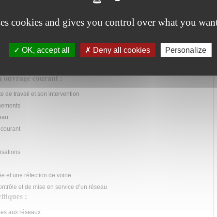
maine professionnel :
ses cookies and gives you control over what you want
 intervention :
on
OK, accept all
Deny all cookies
Personalize
illage
un ouvrage courant :
 de travail et son intervention
nnements
seau
 courant
isations
e et une réfection de voirie
ontrôle et de mise en service d’un réseau
ifiques :
xes aux réseaux