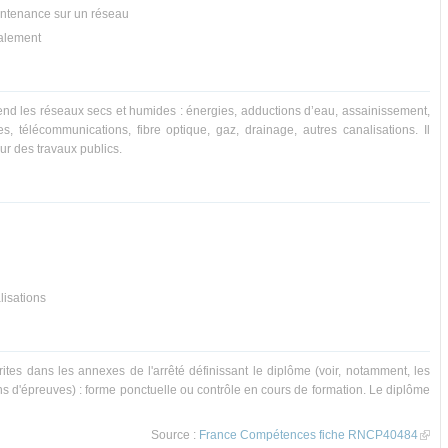
intenance sur un réseau
alement
end les réseaux secs et humides : énergies, adductions d’eau, assainissement,
es, télécommunications, fibre optique, gaz, drainage, autres canalisations. Il
ur des travaux publics.
lisations
ites dans les annexes de l'arrêté définissant le diplôme (voir, notamment, les
ns d'épreuves) : forme ponctuelle ou contrôle en cours de formation. Le diplôme
Source :
France Compétences fiche RNCP40484
(li