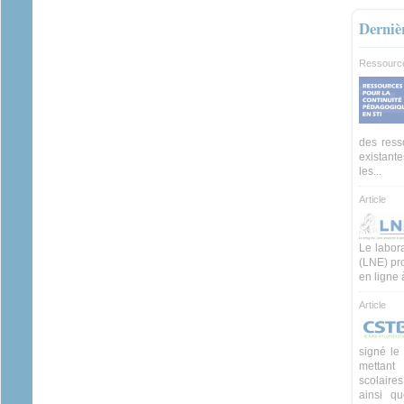
Derniè
Ressourc
des ress
existante
les...
Article
Le labora
(LNE) pr
en ligne 
Article
signé le
mettant
scolaire
ainsi q