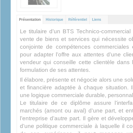
Groupe principal
Présentation
(onglet
Historique
Référentiel
Liens
actif)
Le titulaire d’un BTS Technico-commercial 
vente de biens et services qui nécessite ob
conjointe de compétences commerciales e
pour adapter l’offre aux attentes d’une clie
vendeur qui conseille cette clientèle dans l’
formulation de ses attentes.
Il élabore, présente et négocie alors une so
et financière adaptée à chaque situation. Il
une logique commerciale durable, personnali
Le titulaire de ce diplôme assure l’interf
marchés (amont ou aval) d’une part, et ent
l’entreprise d’autre part. Il gère et dévelop
d’une politique commerciale à laquelle il co