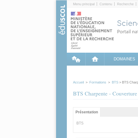
Cookies management panel
Menu principal
Contenu
Recherche
DOMAINES
Accueil
>
Formations
>
BTS
> BTS Charp
BTS Charpente - Couverture
Groupe principal
Présentation
(onglet
actif)
BTS