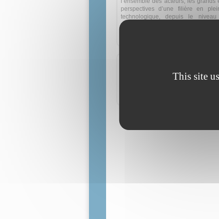
l’ensemble des acteurs, les grands 
perspectives d’une filière en plei
technologique, depuis le niveau
niveau 1.
Tous les séminaires du BTS Char
Concours - Examens
This site u
Les génies de la construction 20
Toutes les épreuves