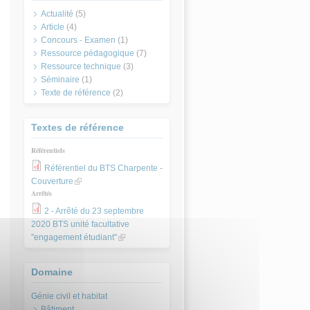
Actualité
(5)
Article
(4)
Concours - Examen
(1)
Ressource pédagogique
(7)
Ressource technique
(3)
Séminaire
(1)
Texte de référence
(2)
Textes de référence
Référentiels
Référentiel du BTS Charpente -
Couverture
(link is external)
Arrêtés
2 - Arrêté du 23 septembre
2020 BTS unité facultative
"engagement étudiant"
(link is external)
Domaine
Bâtiment