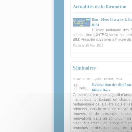
Actualités de la formation
Bim - Mooc Prescrire & Es
BIM
L'Union nationale des 
construction (UNTEC) lance son pr
BIM: Prescrire & Estimer à l'heure du
Publié le
15 Mar 2017
Séminaires
-
09 avr 2015
Lycée Diderot, Paris
Rénovation des diplômes
filière Bois
Ce séminaire a pour objectif d’acc
inspecteurs territoriaux en charge
pédagogique de la filière Bois et le
référents dans la mise en œuvre 
rénovés, et de présenter l’ense
rénovations dans un continuum de f
s’agit également, en appui sur l’e
branches professionnelles, de 