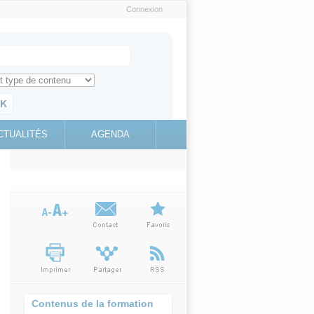
Connexion
e recherche
ch for
ez toute l'information sur le site
education.gouv.fr
CTUALITÉS
AGENDA
(link is
external)
Contenus de la formation