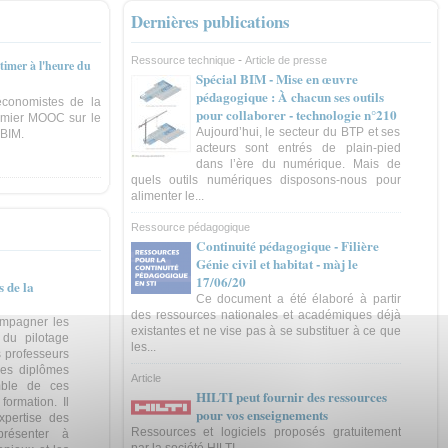
Dernières publications
-
Ressource technique
Article de presse
timer à l'heure du
Spécial BIM - Mise en œuvre
pédagogique : À chacun ses outils
économistes de la
pour collaborer - technologie n°210
emier MOOC sur le
Aujourd’hui, le secteur du BTP et ses
 BIM.
acteurs sont entrés de plain-pied
dans l’ère du numérique. Mais de
quels outils numériques disposons-nous pour
alimenter le...
Ressource pédagogique
Continuité pédagogique - Filière
Génie civil et habitat - màj le
17/06/20
 de la
Ce document a été élaboré à partir
des ressources nationales et académiques déjà
ompagner les
existantes et ne vise pas à se substituer à ce que
 du pilotage
les...
s professeurs
des diplômes
Article
mble de ces
HILTI peut fournir des ressources
ormation. Il
pour vos enseignements
xpertise des
Ressources et logiciels proposés gratuitement
présenter à
par la société HILTI