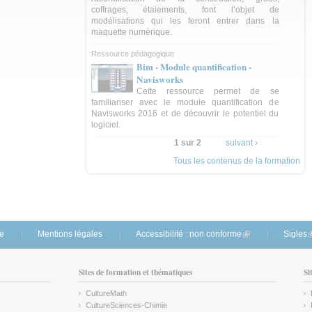
coffrages, étaiements, font l’objet de
modélisations qui les feront entrer dans la
maquette numérique.
Ressource pédagogique
Bim - Module quantification -
Navisworks
Cette ressource permet de se
familiariser avec le module quantification de
Navisworks 2016 et de découvrir le potentiel du
logiciel.
1 sur 2
suivant ›
Tous les contenus de la formation
te
Mentions légales
Accessibilité : non conforme
(link is external)
Sigles
(
Sites de formation et thématiques
Si
CultureMath
(link is external)
CultureSciences-Chimie