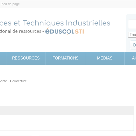
Pied de page
Votr
Sear
Retrouv
RESSOURCES
FORMATIONS
MÉDIAS
A
ente - Couverture