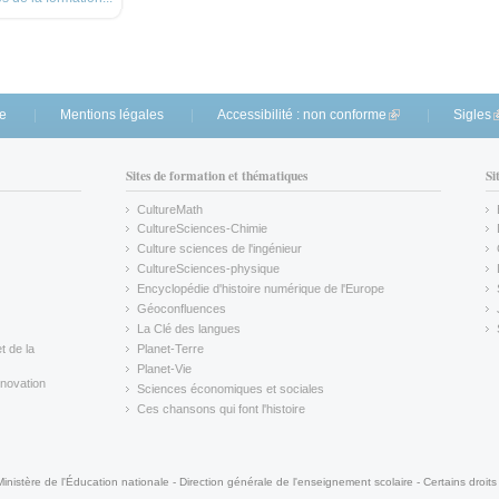
te
Mentions légales
Accessibilité : non conforme
(link is external)
Sigles
(
Sites de formation et thématiques
Si
CultureMath
(link is external)
CultureSciences-Chimie
(link is external)
Culture sciences de l'ingénieur
CultureSciences-physique
(link is external)
Encyclopédie d'histoire numérique de l'Europe
(link is external)
Géoconfluences
(link is external)
La Clé des langues
(link is external)
t de la
Planet-Terre
(link is external)
Planet-Vie
(link is external)
novation
Sciences économiques et sociales
(link is external)
Ces chansons qui font l'histoire
(link is external)
Ministère de l'Éducation nationale - Direction générale de l'enseignement scolaire - Certains droits