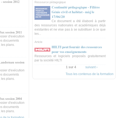
- session 2012
Ressource pédagogique
Continuité pédagogique - Filière
Génie civil et habitat - màj le
17/06/20
Ce document a été élaboré à partir
des ressources nationales et académiques déjà
existantes et ne vise pas à se substituer à ce que
ax session 2011
les...
ossier d'exécution
les docuemnts
Article
 les plans.
HILTI peut fournir des ressources
pour vos enseignements
Ressources et logiciels proposés gratuitement
par la société HILTI
Landernau session
1 sur 4
suivant ›
ossier d'exécution
Tous les contenus de la formation
les docuemnts
 les plans.
ax session 2004
ossier d'exécution
les documents
 les plans.
 de la formation...