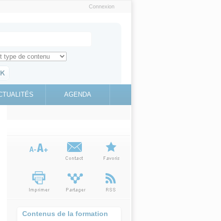
Connexion
e recherche
ch for
ez toute l'information sur le site
education.gouv.fr
CTUALITÉS
AGENDA
(link is
external)
Contenus de la formation