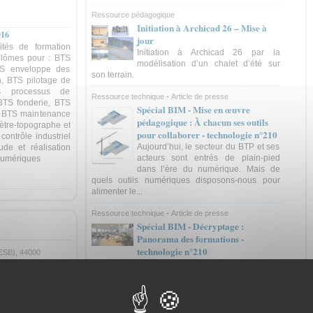
Ressource pédagogique
Initiation à Archicad 26 – Mise à
016
jour
ités de formation
Initiation à Archicad 26 par la
plômes pour : BTS
modélisation d’un chalet d’été sur
TS enveloppe des
son terrain.
n, BTS pilotage de
s processus de
-
Ressource technique
Article de presse
 BTS fonderie, BTS
Spécial BIM - Mise en œuvre
s, BTS maintenance
pédagogique : À chacun ses outils
ètre-topographe et
pour collaborer - technologie n°210
ontrôle industriel
Aujourd’hui, le secteur du BTP et ses
de et réalisation
acteurs sont entrés de plain-pied
numériques
dans l’ère du numérique. Mais de
quels outils numériques disposons-nous pour
alimenter le...
-
Ressource technique
Article de presse
Spécial BIM - Décryptage :
Panorama des formations -
technologie n°210
(ESB), 44000
L’arrivée du BIM a déjà impacté fortement les
pratiques professionnelles dans les métiers du
ncement,
secteur de la construction. Nombre de diplômes
tural - AEA
du secteur sont déjà concernés à des degrés
vironnement
divers. En voici un panorama non exhaustif, des