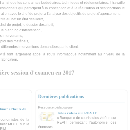
 ainsi que les contraintes budgétaires, techniques et réglementaires. Il travaille
essionnels qui participent à la conception et à la réalisation et ses fonctions le
boration avec le chef de projet à l'analyse des objectifs du projet d'agencement,
ettre au net un état des lieux,
chef de projet, le dossier descriptif,
et le planning d'intervention,
nts intervenants,
emploi des matériels,
les différentes interventions demandées par le client.
vité font largement appel à l'outil informatique notamment au niveau de la
fabrication.
nière session d'examen en 2017
Dernières publications
Ressource pédagogique
timer à l'heure du
Tutos vidéos sur REVIT
« Banque » de courts tutos vidéos sur
économistes de la
REVIT permettant l'autonomie des
emier MOOC sur le
étudiants
 BIM.