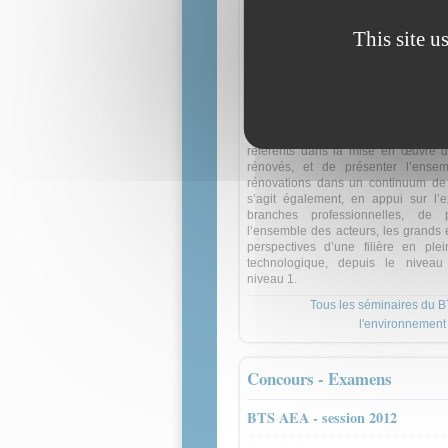
architectural - AEA « Le nouveau 
réalisation d’agencement - ERA »
This site u
-
09 avr 2015
Lycée Diderot, Paris
Rénovation des diplômes
filière Bois
Ce séminaire a pour objectif d’acc
inspecteurs territoriaux en charge
pédagogique de la filière Bois et le
référents dans la mise en œuvre 
rénovés, et de présenter l’ense
rénovations dans un continuum de f
s’agit également, en appui sur l’e
branches professionnelles, de 
l’ensemble des acteurs, les grands 
perspectives d’une filière en plei
technologique, depuis le niveau
niveau 1.
Tous les séminaires du 
l'environnement 
Concours - Examens
BTS AEA - session 2012