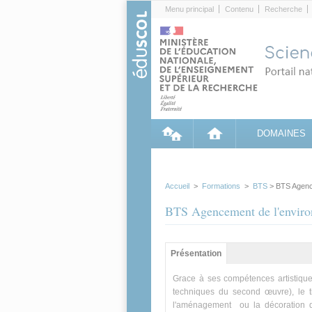
Cookies management panel
Menu principal
Contenu
Recherche
DOMAINES
Accueil
>
Formations
>
BTS
> BTS Agence
BTS Agencement de l'enviro
Groupe principal
Présentation
(onglet
actif)
Grace à ses compétences artistique
techniques du second œuvre), le ti
l'aménagement ou la décoration d'u