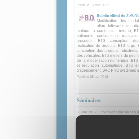
Publié le
15 Mar 2017
Bulletin officiel du 31/03/2
Modification des modal
et/ou délivrance des di
moteurs à combustion interne, B
bâtiments : conception et réalisatio
procédés, BTS conception de
réalisation de produits, BTS forge,
conception des produits industriel
des véhicules, BTS métiers du géom
de la modélisation numérique, BTS c
et régulation automatique, BTS étu
d'agencement, BAC PRO systèmes 
Publié le
05 avr 2016
Séminaires
-
30 Mar 2016
Ecole supérieure du bois 
NANTES
Rénovation du BTS age
environnement architec
Rénovation du BTS agencement, en