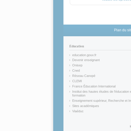
Plan du si
Éducation
education.gouv.fr
(link is external)
Devenir enseignant
(link is external)
Onisep
(link is external)
Cned
(link is external)
Réseau Canopé
(link is external)
CLEMI
(link is external)
France Éducation International
(link is external)
Institut des hautes études de l'éducation e
formation
(link is external)
Enseignement supérieur, Recherche et In
(link is external)
Sites académiques
(link is external)
Viaéduc
(link is external)