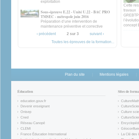
exploitation
Cette re
travaux
Sous-épreuve E.22 - Unité U.22 - BAC PRO
GREBTP 
TMSEC - métropole juin 2016
l’évoluti
Préparation d’une intervention de
concept 
maintenance préventive et corrective
‹ précédent
2 sur 3
suivant ›
Toutes les épreuves de la formation...
Plan du site
Mentions légales
Éducation
Sites de form
education.gouv.fr
CultureMat
(link is external)
(link is ex
Devenir enseignant
CultureScie
(link is external)
(link is ex
Onisep
Culture scie
(link is external)
Cned
CultureSci
(link is external)
(link is ex
Réseau Canopé
Encyclopédi
(link is external)
(link is ex
CLEMI
Géoconflue
(link is external)
(link is ex
France Éducation International
La Clé des 
(link is external)
(link is ex