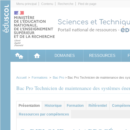
Cookies management panel
Menu principal
Contenu
Recherche
Pied de page
DOMAINES
RESSOURCES
Accueil
>
Formations
>
Bac Pro
> Bac Pro Technicien de maintenance des syst
Bac Pro Technicien de maintenance des systèmes éner
Groupe principal
Présentation
(onglet
Historique
Formation
Référentiel
Compéten
actif)
Ressources par compétences