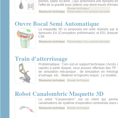
pierres, sable ou terre...) qui actionnera une dynamo 
l'effet de la gravité pour obtenir une demi-heure d'éclai
Dossier technique
Ressource technique
Présentation d'un produit industriel
Ouvre Bocal Semi Automatique
La maquette 3D ici proposée est celle réalisée par l
épreuves E4 (Conception préliminaire) et E51 (Industr
CIM.
Ressource technique
Présentation d'un produit industriel
Train d'atterrissage
Problématique : Ceci est un support technique ( Accès 
rapide) à partir duquel, vous pouvez effectuer des TP :
de simulation mécanique ; de simulation en rhéologi
d'usinage. etc... Matériel et logiciels requis : Le modèle..
Ressource technique
Dossier technique
Robot Canalombric Maquette 3D
Le robot "Canalombric" est un robot qui permet
canalisations de système d'aspiration centralisée dans 
Ressource technique
Dossier technique