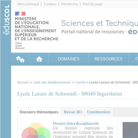
Cookies management panel
Menu principal
Contenu
Recherche
Pied de page
DOMAINES
RESSOURCES
Accueil
>
Liste des établissements
>
Lycée
> Lycée Lazare de Schwendi - 68
Lycée Lazare de Schwendi - 68040 Ingersheim
Groupe principal
Dossiers thématiques
(onglet
Revue 3EI
Coordonnées
actif)
Dossier Interdisciplinarité
Ce dossier regroupe des
ressources de Culture Sciences de
l’Ingénieur pouvant être source de