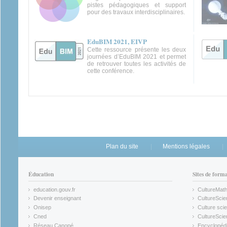
pistes pédagogiques et support
pour des travaux interdisciplinaires.
EduBIM 2021, EIVP
Cette ressource présente les deux
journées d’EduBIM 2021 et permet
de retrouver toutes les activités de
cette conférence.
Plan du site
Mentions légales
Éducation
Sites de form
education.gouv.fr
CultureMat
(link is external)
(link is ex
Devenir enseignant
CultureScie
(link is external)
(link is ex
Onisep
Culture scie
(link is external)
Cned
CultureSci
(link is external)
(link is ex
Réseau Canopé
Encyclopédi