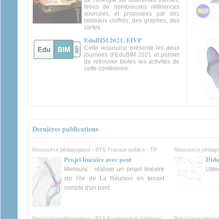
tirées de nombreuses références
sourcées, et proposées par des
tableaux chiffrés, des graphes, des
cartes.
EduBIM 2021, EIVP
Cette ressource présente les deux
journées d’EduBIM 2021 et permet
de retrouver toutes les activités de
cette conférence.
Dernières publications
-
Ressource pédagogique
BTS Travaux publics - TP
Ressource pédago
Projet linéaire avec pont
Dida
Mensura : réaliser un projet linéaire
Utili
sur l'ile de La Réunion en tenant
compte d'un pont.
-
Ressource pédagogique
BTS Enveloppe du bâtiment :
Ressource pédago