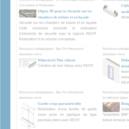
Util
Conception et Réalisation
Objets 3D pour la Sécurité sur les
modé
chantiers de toiture et en façade
Modé
Sécurité sur les chantiers de toiture et en façade
Cette ressource présente la réalisation
d’éléments de sécurité avec le logiciel REVIT.
Réalisation d’un volume conceptuel...
-
Ressource pédagogique
Bac Pro Menuiserie
Ressource pédago
aluminium-verre
aluminium-verre
Didacticiel Mur rideau
Dida
détai
Création de mur rideau avec REVIT.
Inse
men
REVI
-
Ressource pédagogique
Bac Pro Menuiserie
Ressource pédago
aluminium-verre
du bâtiment option 
Garde corps paramétrable
Bung
Réalisation d’une famille de garde
Suit
corps pose en applique de type
"essentiels BIM"
panneau plein avec REVIT
toiture terrasse 