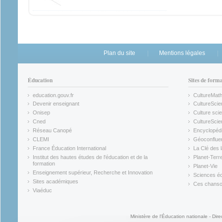
Plan du site
Mentions légales
Éducation
Sites de form
education.gouv.fr
CultureMat
(link is external)
(link is ex
Devenir enseignant
CultureScie
(link is external)
(link is ex
Onisep
Culture scie
(link is external)
Cned
CultureSci
(link is external)
(link is ex
Réseau Canopé
Encyclopédi
(link is external)
(link is ex
CLEMI
Géoconflue
(link is external)
(link is ex
France Éducation International
La Clé des 
(link is external)
(link is ex
Institut des hautes études de l'éducation et de la
Planet-Terr
(link is ex
formation
Planet-Vie
(link is external)
(link is ex
Enseignement supérieur, Recherche et Innovation
Sciences éc
(link is external)
(link is ex
Sites académiques
Ces chansons
(link is external)
(link is ex
Viaéduc
(link is external)
Ministère de l'Éducation nationale - Dire