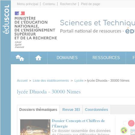
Cookies management panel
Menu principal
Contenu
Recherche
Pied de page
DOMAINES
RESSOURCES
Accueil
>
Liste des établissements
>
Lycée
> lycée Dhuoda - 30000 Nimes
lycée Dhuoda - 30000 Nimes
Groupe principal
Dossiers thématiques
(onglet
Revue 3EI
Coordonnées
actif)
Dossier Concepts et Chiffres de
l'Énergie
Ce dossier rassemble des données
de l’énergie sur différentes thèmes,