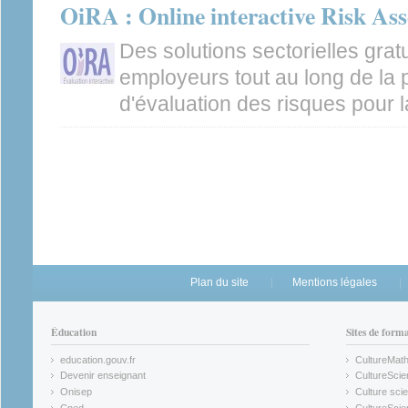
OiRA : Online interactive Risk As
Des solutions sectorielles gratu
employeurs tout au long de la 
d'évaluation des risques pour la
Plan du site
Mentions légales
Éducation
Sites de form
education.gouv.fr
CultureMat
(link is external)
(link is ex
Devenir enseignant
CultureScie
(link is external)
(link is ex
Onisep
Culture scie
(link is external)
Cned
CultureSci