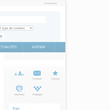
Connexion
e recherche
ch for
ez toute l'information sur le site
education.gouv.fr
CTUALITÉS
AGENDA
(link is
external)
Type