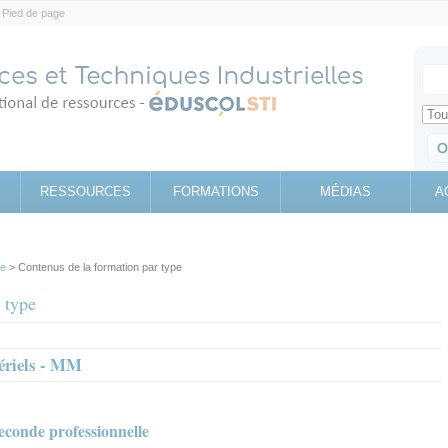
Pied de page
Votr
Sear
Retrouv
RESSOURCES
FORMATIONS
MÉDIAS
A
pe
> Contenus de la formation par type
 type
ériels - MM
seconde professionnelle