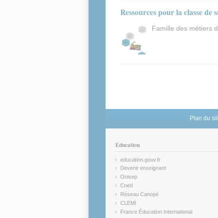
Ressources pour la classe de 
Famille des métiers d
Pages
Plan du si
Éducation
education.gouv.fr
(link is external)
Devenir enseignant
(link is external)
Onisep
(link is external)
Cned
(link is external)
Réseau Canopé
(link is external)
CLEMI
(link is external)
France Éducation International