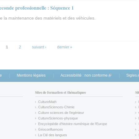
seconde professionnelle : Séquence 1
e la maintenance des matériels et des véhicules.
1
2
suivant ›
dernier »
te
Mentions légales
Accessibilité : non conforme
(link is external)
Sigles
(
Sites de formation et thématiques
Si
CultureMath
(link is external)
CultureSciences-Chimie
(link is external)
Culture sciences de l'ingénieur
CultureSciences-physique
(link is external)
Encyclopédie d'histoire numérique de l'Europe
(link is external)
Géoconfluences
(link is external)
La Clé des langues