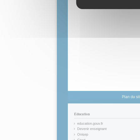
Plan du si
Éducation
education.gouv.fr
(link is external)
Devenir enseignant
(link is external)
Onisep
(link is external)
Cned