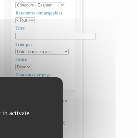
Ressources remarquables
Titre
Trier par
Ordre
Contenus par page
Contenus de la formation
Actualité
(2)
 to activate
Concours - Examen
(4)
Ressource pédagogique
(3)
Ressource technique
(3)
Séminaire
(1)