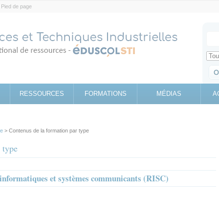
Pied de page
Votr
Sear
Retrouv
RESSOURCES
FORMATIONS
MÉDIAS
A
pe
> Contenus de la formation par type
 type
 informatiques et systèmes communicants (RISC)