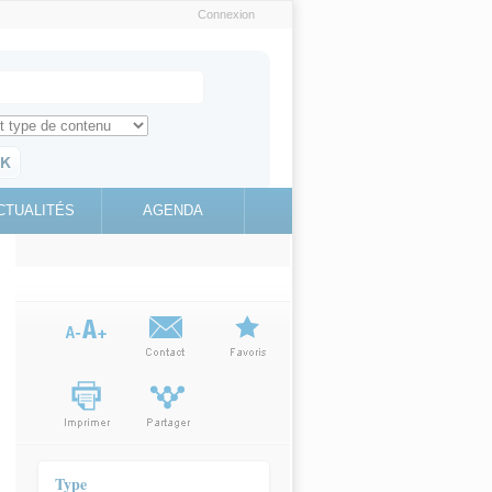
Connexion
e recherche
ch for
ez toute l'information sur le site
education.gouv.fr
CTUALITÉS
AGENDA
(link is
external)
Type