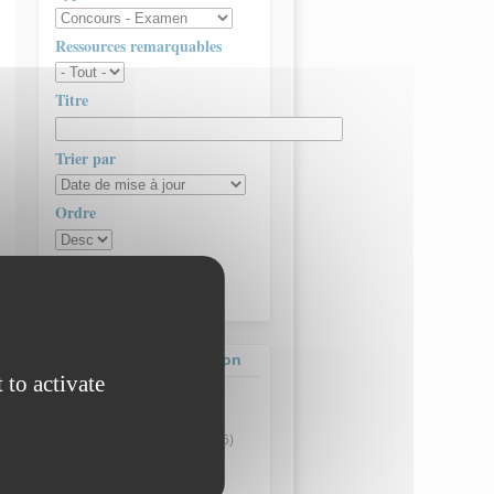
Ressources remarquables
Titre
Trier par
Ordre
Contenus par page
Contenus de la formation
 to activate
Actualité
(8)
Concours - Examen
(3)
Ressource pédagogique
(6)
Ressource technique
(44)
Sujet d'épreuve
(3)