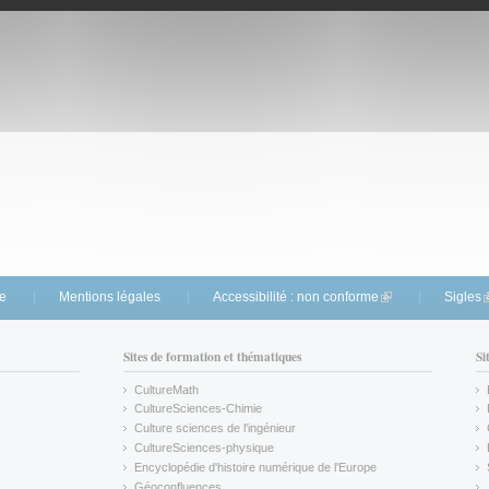
te
Mentions légales
Accessibilité : non conforme
(link is external)
Sigles
(
Sites de formation et thématiques
Si
CultureMath
(link is external)
CultureSciences-Chimie
(link is external)
Culture sciences de l'ingénieur
CultureSciences-physique
(link is external)
Encyclopédie d'histoire numérique de l'Europe
(link is external)
Géoconfluences