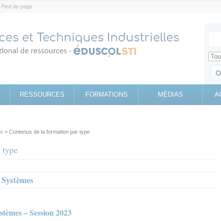
Pied de page
Votr
Sear
Retrouv
RESSOURCES
FORMATIONS
MÉDIAS
A
pe
> Contenus de la formation par type
 type
 Systèmes
tèmes – Session 2023