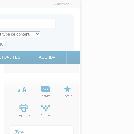
Connexion
e recherche
ch for
ez toute l'information sur le site
education.gouv.fr
CTUALITÉS
AGENDA
(link is
external)
Type