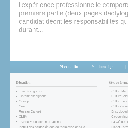
l'expérience professionnelle comport
première partie (deux pages dactyl
candidat décrit les responsabilités qui
durant...
Plan du site
Mentions légales
Éducation
Sites de form
education.gouv.fr
CultureMat
(link is external)
(link is ex
Devenir enseignant
CultureScie
(link is external)
(link is ex
Onisep
Culture scie
(link is external)
Cned
CultureSci
(link is external)
(link is ex
Réseau Canopé
Encyclopédi
(link is external)
(link is ex
CLEMI
Géoconflue
(link is external)
(link is ex
France Éducation International
La Clé des 
(link is external)
(link is ex
Institut des hautes études de l'éducation et de la
Planet-Terr